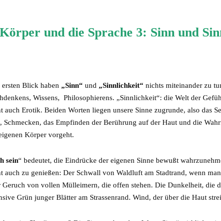
Körper und die Sprache 3: Sinn und Sinn
 ersten Blick haben
„Sinn“
und
„Sinnlichkeit“
nichts
miteinander zu tu
hdenkens, Wissens, Philosophierens. „Sinnlichkeit“: die Welt der Gefü
ht auch Erotik. Beiden Worten liegen unsere Sinne zugrunde, also das S
, Schmecken, das Empfinden der Berührung auf der Haut und die Wah
eigenen Körper vorgeht.
h sein
“ bedeutet, die Eindrücke der eigenen Sinne bewußt wahrzunehm
cht auch zu genießen: Der Schwall von Waldluft am Stadtrand, wenn man
 Geruch von vollen Mülleimern, die offen stehen. Die Dunkelheit, die 
nsive Grün junger Blätter am Strassenrand. Wind, der über die Haut str