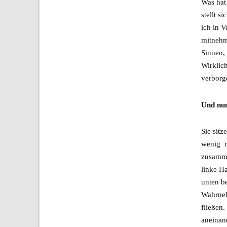
Was hat
stellt s
ich in V
mitnehm
Sinnen,
Wirklic
verborg
Und nu
Sie sit
wenig n
zusamme
linke H
unten b
Wahrneh
fließen.
aneinan