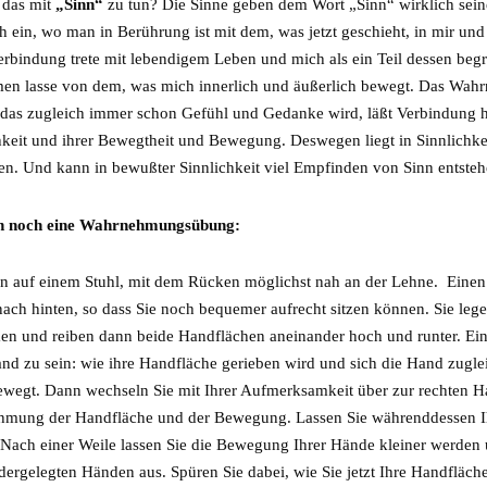
 das mit
„Sinn“
zu tun? Die Sinne geben dem Wort „Sinn“ wirklich
sein
ich ein, wo man in Berührung ist mit dem, was jetzt geschieht, in mir 
erbindung trete mit lebendigem Leben und mich als ein Teil dessen beg
en lasse von dem, was mich innerlich und äußerlich bewegt. Das Wahr
 das zugleich immer schon Gefühl und Gedanke wird, läßt Verbindung hal
hkeit und ihrer Bewegtheit und Bewegung. Deswegen liegt in Sinnlichkei
en. Und kann in bewußter Sinnlichkeit viel Empfinden von Sinn entsteh
n noch eine Wahrnehmungsübung:
zen auf einem Stuhl, mit dem Rücken möglichst nah an der Lehne. Einen
ach hinten, so dass Sie noch bequemer aufrecht sitzen können. Sie lege
n und reiben dann beide Handflächen aneinander hoch und runter. Ein
and zu sein:
wie ihre Handfläche gerieben wird und sich die Hand zugl
ewegt. Dann wechseln Sie mit Ihrer Aufmerksamkeit über zur rechten H
mung der Handfläche und der Bewegung. Lassen Sie währenddessen I
 Nach einer Weile lassen Sie die Bewegung Ihrer Hände kleiner werden u
dergelegten Händen aus. Spüren Sie dabei, wie Sie jetzt Ihre Handfläc