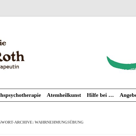
Zum
hspsychotherapie
Atemheilkunst
Hilfe bei …
Angebo
Inhalt
springen
GWORT-ARCHIVE:
WAHRNEHMUNGSÜBUNG