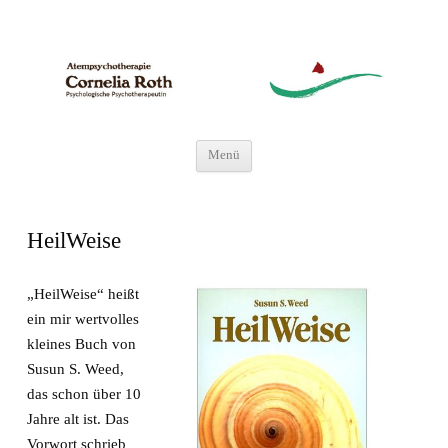
Atempsychotherapie
Psychologische Psychotherapeutin
Zum
Menü
Inhalt
springen
HeilWeise
„HeilWeise“ heißt
ein mir wertvolles
kleines Buch von
Susun S. Weed,
das schon über 10
Jahre alt ist. Das
Vorwort schrieb