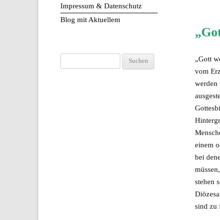
Impressum & Datenschutz
Blog mit Aktuellem
„Got
„Gott we
Suchen
vom Erzb
nach:
werden 
ausgeste
Gottesb
Hinterg
Mensche
einem od
bei den
müssen,
stehen s
Diözesa
sind zu