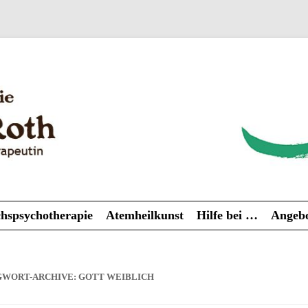
Zum
hspsychotherapie
Atemheilkunst
Hilfe bei …
Angebo
Inhalt
springen
GWORT-ARCHIVE:
GOTT WEIBLICH