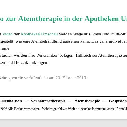
o zur Atemtherapie in der Apotheken 
em
Video
der
Apotheken Umschau
werden Wege aus Stress und Burn-out m
rgestellt, wie eine Atembehandlung aussehen kann. Das ganz individuell
rapie.
Studien würden ihre Wirksamkeit belegen. Hilfreich sei Atemtherapie a
en und Herzerkrankungen.
Beitrag wurde veröffentlicht am
20. Februar 2010
.
n-Neuhausen — Verhaltenstherapie — Atemtherapie — Gesprächs
2026 Alle Rechte vorbehalten | Webdesign:
Oliver Wick >> gestaltet Kommunikation
|
Anmeld