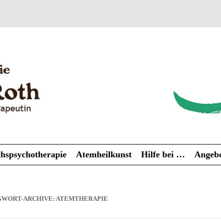
Zum
hspsychotherapie
Atemheilkunst
Hilfe bei …
Angebo
Inhalt
springen
GWORT-ARCHIVE:
ATEMTHERAPIE