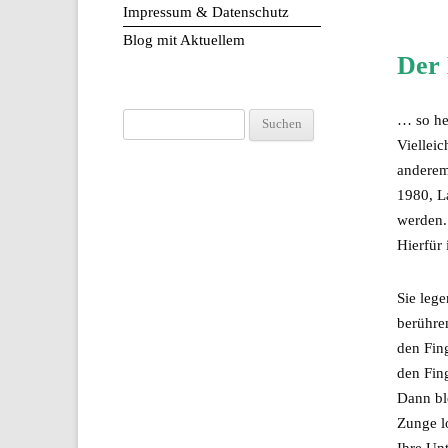
Impressum & Datenschutz
Blog mit Aktuellem
Der 
… so he
Suchen
Vielleic
nach:
anderem
1980, La
werden.
Hierfür 
Sie lege
berühren
den Fin
den Fin
Dann ble
Zunge l
Ihre Unt