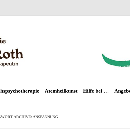
Zum
hspsychotherapie
Atemheilkunst
Hilfe bei …
Angebo
Inhalt
springen
GWORT-ARCHIVE:
ANSPANNUNG