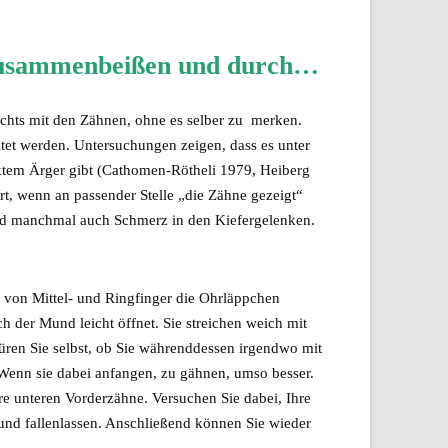
 zusammenbeißen und durch…
chts mit den Zähnen, ohne es selber zu merken.
itet werden. Untersuchungen zeigen, dass es unter
em Ärger gibt (Cathomen-Rötheli 1979, Heiberg
rt, wenn an passender Stelle „die Zähne gezeigt“
nd manchmal auch Schmerz in den Kiefergelenken.
en von Mittel- und Ringfinger die Ohrläppchen
ch der Mund leicht öffnet. Sie streichen weich mit
üren Sie selbst, ob Sie währenddessen irgendwo mit
Wenn sie dabei anfangen, zu gähnen, umso besser.
hre unteren Vorderzähne. Versuchen Sie dabei, Ihre
nd fallenlassen. Anschließend können Sie wieder