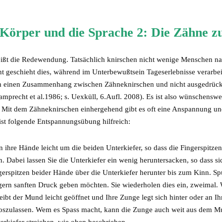
Körper und die Sprache 2: Die Zähne
ißt die Redewendung. Tatsächlich knirschen nicht wenige Menschen na
ht geschieht dies, während im Unterbewußtsein Tageserlebnisse verarbe
 einen Zusammenhang zwischen Zähneknirschen und nicht ausgedrückt
mprecht et al.1986; s. Uexküll, 6.Aufl. 2008). Es ist also wünschenswe
 Mit dem Zähneknirschen einhergehend gibt es oft eine Anspannung u
ist folgende Entspannungsübung hilfreich:
n ihre Hände leicht um die beiden Unterkiefer, so dass die Fingerspitz
. Dabei lassen Sie die Unterkiefer ein wenig heruntersacken, so dass si
gerspitzen beider Hände über die Unterkiefer herunter bis zum Kinn. Sp
gern sanften Druck geben möchten. Sie wiederholen dies ein, zweimal. 
ibt der Mund leicht geöffnet und Ihre Zunge legt sich hinter oder an I
oszulassen. Wem es Spass macht, kann die Zunge auch weit aus dem Mu
erkiefer streichen, wie oben beschrieben.